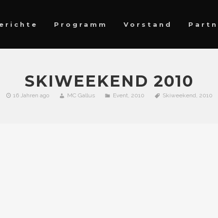
erichte
Programm
Vorstand
Partn
SKIWEEKEND 2010
16 Jahren ago
MC Gallus
Event
,
2010
Skiweekend
,
2010