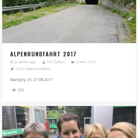
ALPENRUNDFAHRT 2017
9 Jahren ago
MC Gallus
Event
,
2017
2017
,
Alpenrundfahrt
Martigny, 25.-27.08.2017
308