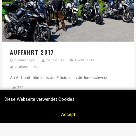
AUFFAHRT 2017
9 Jahren ago
MC Gallus
Event
,
2017
Auffahrt
,
2017
An Auffahrt führte uns der Präsident in die Innerschweiz
372
Diese Webseite verwendet Cookies
Accept