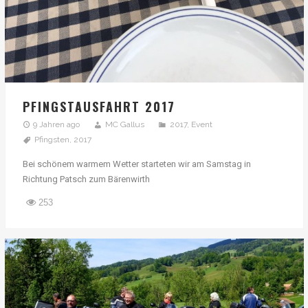
PFINGSTAUSFAHRT 2017
9 Jahren ago
MC Gallus
2017
,
Event
Pfingsten
,
2017
Bei schönem warmem Wetter starteten wir am Samstag in
Richtung Patsch zum Bärenwirth
253