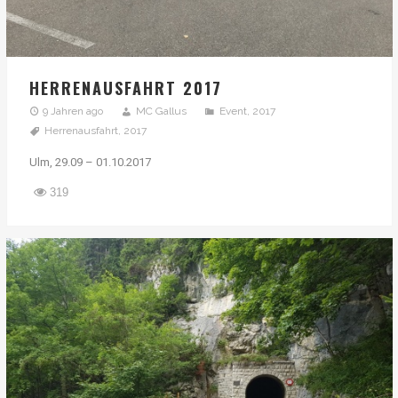
HERRENAUSFAHRT 2017
9 Jahren ago
MC Gallus
Event
,
2017
Herrenausfahrt
,
2017
Ulm, 29.09 – 01.10.2017
319