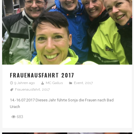
FRAUENAUSFAHRT 2017
9 Jahren ago
MC Gallus
Event
,
2017
Frauenausfahrt
,
2017
14.-16.07.2017 Dieses Jahr führte Sonja die Frauen nach Bad
Urach
683