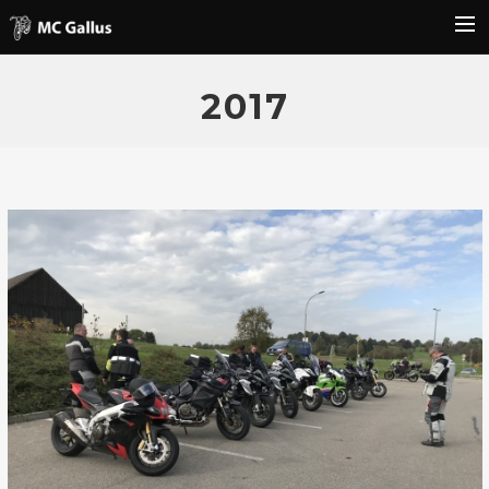
Home
2017
Berichte
Programm
Vorstand
Partner
Member-Bereich
Search